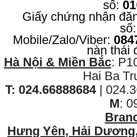
số:
0
Giấy chứng nhận đăn
số
Mobile/Zalo/Viber:
084
nàn thái 
Hà Nội & Miền Bắc
: P1
Hai Ba Tr
T:
024.66888684
| 024
M
: 
Branc
Hưng Yên, Hải Dương,