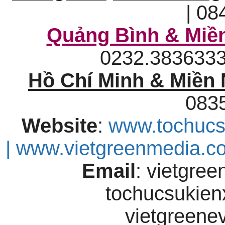
| 08
Quảng Bình & Miền
0232.38363
Hồ Chí Minh & Miền
083
Website
:
www.tochucs
| www.vietgreenmedia.
Email
: vietgre
tochucsukie
vietgreen