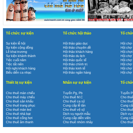
Tổ chức sự kiện
Tổ chức hội thảo
Tổ chứ
Sự kiện lễ hội
Hội thảo giáo dục
Hội chợ 
Sự kiện cộng đồng
Hội thảo chuyên đề
Hội chợ 
Lễ khai trương
Hội thảo khách hàng
Hội chợi
Sự kiện khánh thành
Hội thảo du lịch
Hội chợ
Tiệc cuối năm
Hội thảo quốc tế
Hội chợ 
Tiệc tất niên
Hội thảo chính trị
Hội chợ
Hội nghị khách hàng
Hội thảo kinh tế
Hội chợ 
Biểu diễn ca nhạc
Hội thảo ngân hàng
Hội chợ
Thiết bị sự kiện
Nhân sự sự kiện
Tổ chứ
Cho thuê màn chiếu
Tuyển Pg, Pb
Tuyển P
Cho thuê máy chiếu
Cho thuê M.C
Cho thu
Cho thuê sân khấu
Cho thuê ca sỹ
Cho thu
Cho thuê trang phục
Cung cấp lễ tân
Cung cấp
Cho thuê màn led
Cho thuê vệ sỹ
Cho thu
Cho thuê nhà bạt
Dịch vụ người mẫu
Dịch vụ
Cho thuê cổng hơi
Cung cấp diễn viên
Cung cấp
Cho thuê âm thanh
Cho thuê nhóm nhảy
Cho thu