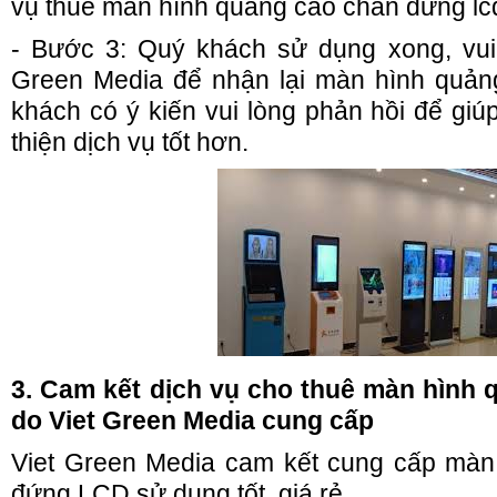
vụ thuê màn hình quảng cáo chân đứng lc
tế phụ nữ 8/3
- Bước 3: Quý khách sử dụng xong, vui 
Green Media để nhận lại màn hình quản
khách có ý kiến vui lòng phản hồi để giú
thiện dịch vụ tốt hơn.
3. Cam kết dịch vụ cho thuê màn hình
do Viet Green Media cung cấp
Viet Green Media cam kết cung cấp màn
đứng LCD sử dụng tốt, giá rẻ.