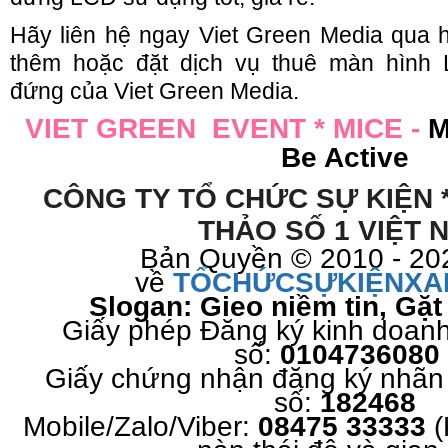
Hãy liên hệ ngay Viet Green Media qua h
thêm hoặc đặt dịch vụ thuê màn hình
đứng của Viet Green Media.
V
IET GREEN EVENT * MICE
-
M
Be Active
CÔNG TY TỔ CHỨC SỰ KIỆN 
THẢO SỐ 1 VIỆT 
Bản Quyền © 2010 - 20
về
TỔCHỨCSỰKIỆNXA
Slogan: Gieo niềm tin, Gặ
Giấy phép Đăng ký kinh doan
số:
010473608
Giấy chứng nhận đăng ký nhãn
số:
182468
Mobile/Zalo/Viber:
08475 33333
(