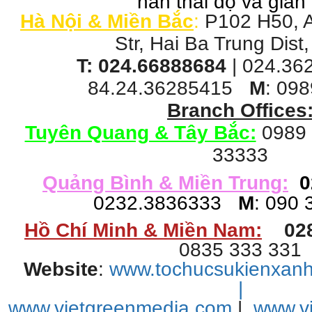
nàn thái độ và gian 
Hà Nội & Miền Bắc
:
P102 H50, 
Str, Hai Ba Trung Dist
T:
024.66888684
| 024.3
84.24.36285415
M
: 09
Branch Offices
Tuyên Quang & Tây Bắc:
0989
33333
Quảng Bình & Miền Trung:
0
0232.3836333
M
: 090 
Hồ Chí Minh & Miền Nam:
02
0835 333 331
Website
:
www.tochucsukienxan
|
www.vietgreenmedia.com
|
www.v