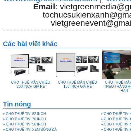
Email
: vietgreenmedia@g
tochucsukienxanh@gmai
vietgreenevent@gmai
Các bài viết khác
ẾU
CHO THUÊ MÀN CHIẾU
CHO THUÊ MÀN CHIẾU
CHO THUÊ MÁY
I
200 INCH GIÁ RẺ
150 INCH GIÁ RẺ
THEO THÁNG H
NH
HẠN
P
Tin nóng
» CHO THUÊ TIVI 82 INCH
» CHO THUÊ TIVI 
» CHO THUÊ TIVI 70 INCH
» CHO THUÊ TIVI 
» CHO THUÊ TIVI 50 INCH
» CHO THUÊ TIVI 
» CHO THUÊ TIVI XEM BÓNG ĐÁ
» CHO THUÊ TIV