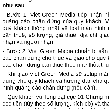
như sau
- Bước 1: Viet Green Media tiếp nhận 
quảng cáo chân đứng của quý khách. V
Tổ chức sự kiện tiệc tất niên
thành công cho Công ty
quý khách thống nhất về loại màn hình
Transimex - Saigon
cần thuê, số lượng, giá thuê, địa chỉ gia
nhận và người nhận.
Bảng giá tổ chức sinh nhật
trọn gói giá rẻ tại Hưng Yên
- Bước 2: Viet Green Media chuẩn bị sẵ
cáo chân đứng cho thuê và giao cho quý
Ảnh đáng yêu của hot boy
cáo chân đứng cần thuê theo như thỏa thu
mắt hí gây sốt VN Idol
+ Khi giao Viet Green Media sẽ setup mà
đứng cho quý khách và hướng dẫn cho q
Tổ chức sự kiện lễ ra mắt sản
hình quảng cáo chân đứng (nếu cần).
phẩm mới
+ Quý khách vui lòng đặt cọc 01 Chứng m
cọc tiền (tùy theo số lượng, kích cỡ) và th
Tổ chức sự kiện mừng ngày
phụ nữ Việt Nam 20/10, quốc