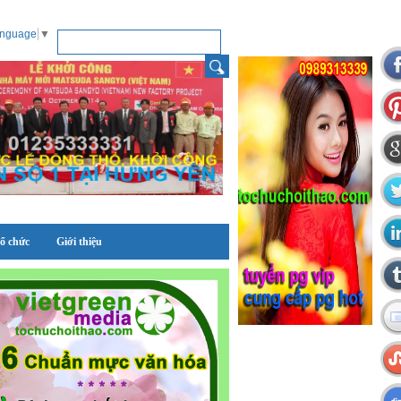
anguage
▼
tổ chức
Giới thiệu