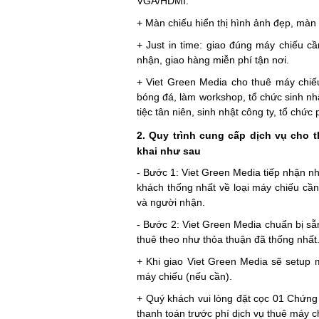
VGA/HDMI.
+ Màn chiếu hiển thị hình ảnh đẹp, màn 
+ Just in time: giao đúng máy chiếu cầ
nhận, giao hàng miễn phí tận nơi.
+ Viet Green Media cho thuê máy chiếu 
bóng đá, làm workshop, tổ chức sinh nhật
tiệc tân niên, sinh nhật công ty, tổ chức
2. Quy trình cung cấp dịch vụ cho 
khai như sau
- Bước 1: Viet Green Media tiếp nhận n
khách thống nhất về loại máy chiếu cần 
và người nhận.
- Bước 2: Viet Green Media chuẩn bị s
thuê theo như thỏa thuận đã thống nhất
+ Khi giao Viet Green Media sẽ setup
máy chiếu (nếu cần).
+ Quý khách vui lòng đặt cọc 01 Chứng 
thanh toán trước phí dịch vụ thuê máy c