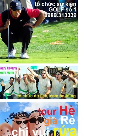
THUÊ MÁY CHIẾU
CHO THUÊ MÀN HÌNH TIVI
CHO THUÊ MÀN HÌNH
NGOÀI TRỜI
CẢM ỨNG
LCD QUẢNG CÁO CHÂN
ĐỨNG