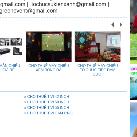
@gmail.com | tochucsukienxanh@gmail.com |
tgreenevent@gmail.com
MÀN CHIẾU
CHO THUÊ MÁY CHIẾU
CHO THUÊ MÁY CHIẾU
CHO 
H GIÁ RẺ
XEM BÓNG ĐÁ
TỔ CHỨC TIỆC ĐÁM
CƯỚI
» CHO THUÊ TIVI 42 INCH
» CHO THUÊ TIVI 60 INCH
» CHO THUÊ TIVI 55 INCH
» CHO THUÊ TIVI CẢM ỨNG