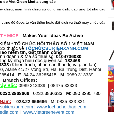
ếu do Viet Green Media cung cấp
tế phụ nữ 8/3
tử, đầu lân lông cừu các loại.
y chiếu, màn hình chiếu sử dụng ổn định, đáp ứng tốt nhu cầu
hotline để được tư vấn thêm hoặc đặt dịch vụ thuê máy chiếu của
T * MICE
-
Makes Your Ideas Be Active
IỆN * TỔ CHỨC HỘI THẢO SỐ 1 VIỆT NAM
022 thuộc về
TỔCHỨCSỰKIỆNXANH.COM
ieo niềm tin, Gặt thành công
inh doanh & Mã số thuế số:
0104736080
ăng ký nhãn hiệu độc quyền số:
182468
3333
(Khiển trách, phàn nàn thái độ và gian lận)
, Alane 41/27 Vong Str, Hai Ba Trung Dist, Hanoi
6285414
F
: 84.24.36285415
M
: 0989.313339
Branch Offices:
Tây Bắc:
0989 313339 | 08475 33333
0232.3868666
| 0232.3836333
M
: 090 3295 730
 Nam:
028.22 656666
M
: 0835 333 331
sukienxanh.com
|
www.tochuchoithao.com |
media.com
|
www.vietgreenevent.com