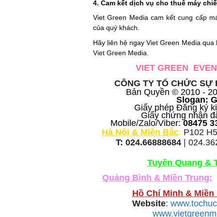
4. Cam kết dịch vụ cho thuê máy chi
Viet Green Media cam kết cung cấp má
của quý khách.
Hãy liên hệ ngay Viet Green Media qua 
Viet Green Media.
V
IET GREEN EVEN
CÔNG TY TỔ CHỨC SỰ K
Bản Quyền © 2010 - 2
Slogan: G
Giấy phép Đăng ký k
Giấy chứng nhận đ
Mobile/Zalo/Viber:
08475 3
Hà Nội & Miền Bắc
:
P102 H50
T:
024.66888684
| 024.3
Tuyên Quang & 
Quảng Bình & Miền Trung:
Hồ Chí Minh & Miền
Website
:
www.tochuc
www.vietgreen