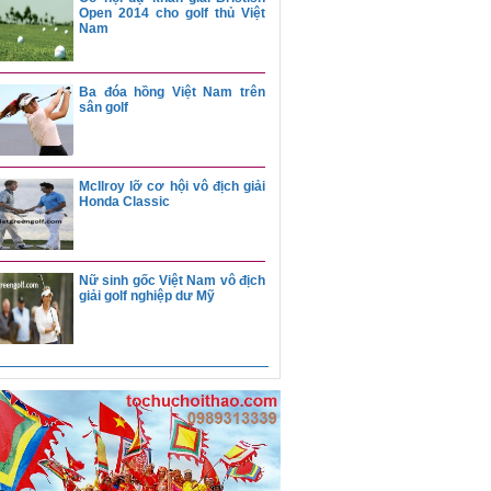
Open 2014 cho golf thủ Việt
nhờ hole-in-one
Nam
Ba đóa hồng Việt Nam trên
Duy Nhất lỡ cơ hội
sân golf
Sabah Masters
McIlroy lỡ cơ hội vô địch giải
Trần Lê Duy Nhất mấ
Honda Classic
tôn ở Sabah Master
Nữ sinh gốc Việt Nam vô địch
Những cái nhất của
giải golf nghiệp dư Mỹ
2013