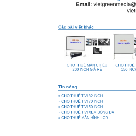
Email
: vietgreenmedia
vie
Các bài viết khác
CHIẾU
CHO THUÊ MÁY CHIẾU
CHO THUÊ MÀN CHIẾU
CHO THUÊ 
 TRONG
KHÔNG DÂY KẾT NỐI
200 INCH GIÁ RẺ
150 INC
ĐIỆN THOẠI-MÁY TÍNH
BẢNG IPAD-LAPTOP
Tin nóng
» CHO THUÊ TIVI 82 INCH
» CHO THUÊ TIVI 70 INCH
» CHO THUÊ TIVI 50 INCH
» CHO THUÊ TIVI XEM BÓNG ĐÁ
» CHO THUÊ MÀN HÌNH LCD