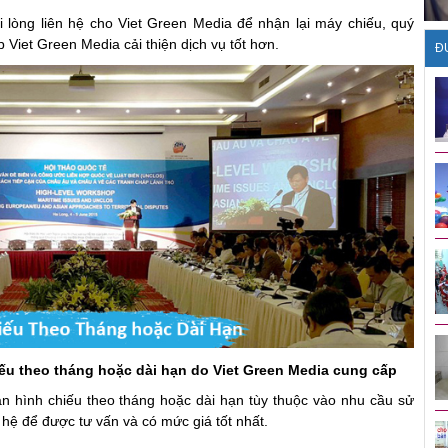
 lòng liên hệ cho Viet Green Media để nhận lại máy chiếu, quý
p Viet Green Media cải thiện dịch vụ tốt hơn.
Đ
Tổ chức sự kiện tiệc tất niên
Vietnam Idol 2013 bắt đầu
thành công cho Công ty
tuyển sinh
Transimex - Saigon
Bảng giá tổ chức sinh nhật
Báo giá bán bóng bay sự kiện
trọn gói giá rẻ tại Hưng Yên
tại Hưng Yên, cho thuê khinh
khí cầu tại Hưng Yên
Ảnh đáng yêu của hot boy
Dịch vụ tặng quà Noel tại
mắt hí gây sốt VN Idol
Hưng Yên
Tổ chức sự kiện lễ ra mắt sản
Bán máy bắn kim tuyến tại
phẩm mới
Hưng Yên
iếu theo tháng hoặc dài hạn do Viet Green Media cung cấp
n hình chiếu theo tháng hoặc dài hạn tùy thuộc vào nhu cầu sử
 hệ để được tư vấn và có mức giá tốt nhất.
Tổ chức sự kiện mừng ngày
Bán và cho thuê đầu lân, đầu
phụ nữ Việt Nam 20/10, quốc
lân kim sa đẹp, đầu múa sư