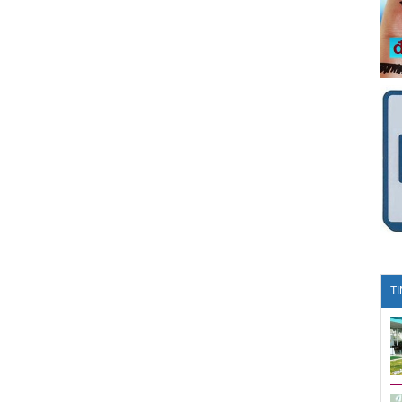
TI
Golf Việt Nam: Một năm nhìn
lại
Zach Johnson đánh bại Tiger