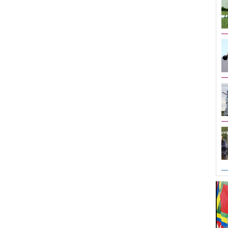
Woods ở World Challenge
Lydia Ko lần đầu vô địch
chuyên nghiệp
Golf thủ nhí Việt Nam đoạt á
quân giải trẻ thế giới
Điều kiện để thi đấu ở PGA
Tour