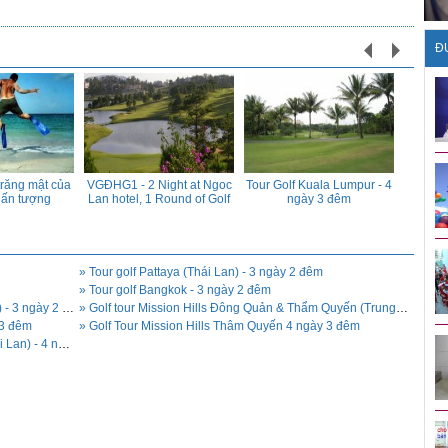
Đ
Tổ chức sự kiện tiệc tất niên
Vietnam Idol 2013 bắt đầu
thành công cho Công ty
tuyển sinh
Transimex - Saigon
Bảng giá tổ chức sinh nhật
Báo giá bán bóng bay sự kiện
trọn gói giá rẻ tại Hưng Yên
tại Hưng Yên, cho thuê khinh
trăng mật của
VGĐHG1 - 2 Night at Ngoc
Tour Golf Kuala Lumpur - 4
Tour Go
khí cầu tại Hưng Yên
 ấn tượng
Lan hotel, 1 Round of Golf
ngày 3 đêm
Ảnh đáng yêu của hot boy
Dịch vụ tặng quà Noel tại
mắt hí gây sốt VN Idol
Hưng Yên
» Tour golf Pattaya (Thái Lan) - 3 ngày 2 đêm
» Tour golf Bangkok - 3 ngày 2 đêm
» Tour golf Mission Hills Hải Khẩu (Trung Quốc) - 3 ngày 2 đêm
» Golf tour Mission Hills Đông Quản & Thẩm Quyến (Trung Quốc) 3 ngày 2 đêm
 3 đêm
» Golf Tour Mission Hills Thâm Quyến 4 ngày 3 đêm
Tổ chức sự kiện lễ ra mắt sản
Bán máy bắn kim tuyến tại
» Tour golf Viêng Chăn (Lào) - Khon Kaen (Thái Lan) - 4 ngày 3 đêm
phẩm mới
Hưng Yên
Tổ chức sự kiện mừng ngày
Bán và cho thuê đầu lân, đầu
phụ nữ Việt Nam 20/10, quốc
lân kim sa đẹp, đầu múa sư