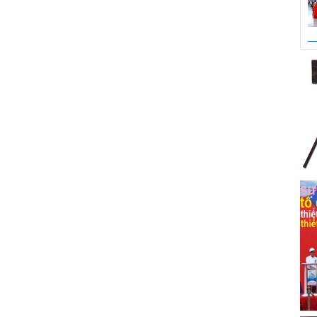
tế phụ nữ 8/3
tử, đầu lân lông cừu các loại.