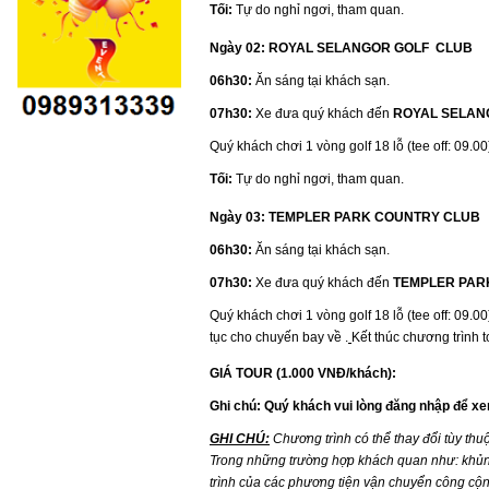
Tối:
Tự do nghỉ ngơi, tham quan.
Ngày 02: ROYAL SELANGOR GOLF CLUB
06h30:
Ăn sáng tại khách sạn.
07h30:
Xe đưa
quý khách đến
ROYAL SELAN
Quý khách chơi 1 vòng golf 18 lỗ (tee off: 09.
Tối:
Tự do nghỉ ngơi, tham quan.
Ngày 03: TEMPLER PARK COUNTRY CLUB
06h30:
Ăn sáng tại khách sạn.
07h30:
Xe đưa
quý khách đến
TEMPLER
PAR
Quý khách chơi 1 vòng golf 18 lỗ (tee off: 09
tục cho chuyến bay về .
Kết thúc chương trình t
GIÁ TOUR (1.000 VNĐ/khách):
Ghi chú: Quý khách vui lòng đăng nhập để xem
GHI CHÚ:
C
hương trình có thể thay đổi tùy th
Trong những trường hợp khách quan như: khủng 
trình của các phương tiện vận chuyển công cộng 