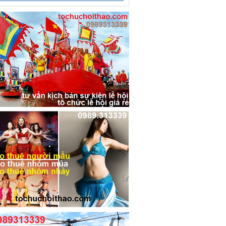
Bảng báo giá múa lân sư rồng
tại Hà Nội, Hồ Chí Minh, Hưng
Yên