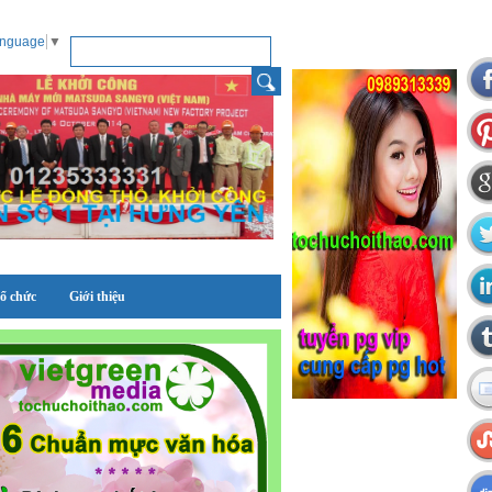
anguage
▼
tổ chức
Giới thiệu