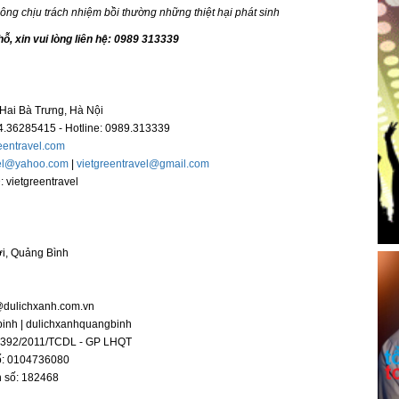
ông chịu trách nhiệm bồi thường những thiệt hại phát sinh
hỗ, xin vui lòng liên hệ:
0989 313339
Hai Bà Trưng, Hà Nội
.4.36285415 - Hotline: 0989.313339
eentravel.com
vel@yahoo.com
|
vietgreentravel@gmail.com
 vietgreentravel
ới, Quảng Bình
@dulichxanh.com.vn
binh | dulichxanhquangbinh
1-392/2011/TCDL - GP LHQT
số: 0104736080
n số: 182468