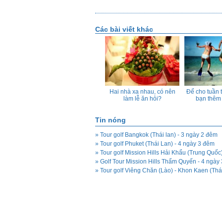
Các bài viết khác
h phố
Các nghi thức tổ chức một
Hai nhà xa nhau, có nên
Để cho tuần 
id
đám cưới mìên Bắc
làm lễ ăn hỏi?
bạn thêm
Tin nóng
» Tour golf Bangkok (Thái lan) - 3 ngày 2 đêm
» Tour golf Phuket (Thái Lan) - 4 ngày 3 đêm
» Golf Tour Mission Hills Thẩm Quyến - 4 ngày