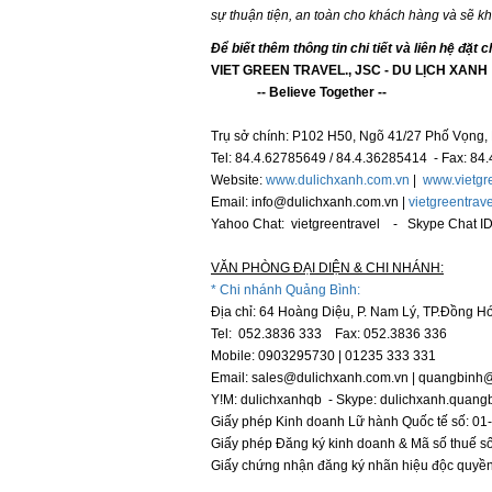
sự thuận tiện, an toàn cho khách hàng và sẽ kh
Để biết thêm thông tin chi tiết và liên hệ đặt c
VIET GREEN TRAVEL., JSC - DU LỊCH XANH
-- Believe Together --
Trụ sở chính: P102 H50, Ngõ 41/27 Phố Vọng, 
Tel: 84.4.62785649 / 84.4.36285414 - Fax: 84
Website:
www.dulichxanh.com.vn
|
www.vietgr
Email: info@dulichxanh.com.vn |
vietgreentra
Yahoo Chat: vietgreentravel - Skype Chat ID:
VĂN PHÒNG ĐẠI DIỆN & CHI NHÁNH:
* Chi nhánh Quảng Bình:
Địa chỉ: 64 Hoàng Diệu, P. Nam Lý, TP.Đồng H
Tel: 052.3836 333 Fax: 052.3836 336
Mobile: 0903295730 | 01235 333 331
Email: sales@dulichxanh.com.vn | quangbinh
Y!M: dulichxanhqb - Skype: dulichxanh.quang
Giấy phép Kinh doanh Lữ hành Quốc tế số: 0
Giấy phép Đăng ký kinh doanh & Mã số thuế 
Giấy chứng nhận đăng ký nhãn hiệu độc quyề