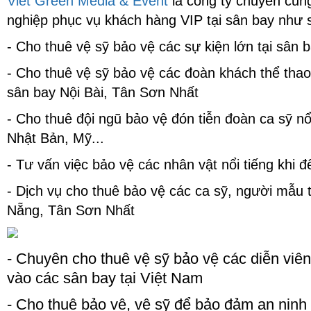
Viet Green Media & Event
là công ty chuyên cung
tế phụ nữ 8/3
nghiệp
phục vụ khách hàng VIP tại sân bay như 
- Cho thuê vệ sỹ bảo vệ các sự kiện lớn tại sân 
- Cho thuê vệ sỹ bảo vệ các đoàn khách thể thao
sân bay Nội Bài, Tân Sơn Nhất
- Cho thuê đội ngũ bảo vệ đón tiễn đoàn ca sỹ n
Nhật Bản, Mỹ...
- Tư vấn việc bảo vệ các nhân vật nổi tiếng khi 
- Dịch vụ cho thuê bảo vệ các ca sỹ, người mẫu t
Nẵng, Tân Sơn Nhất
- Chuyên cho thuê vệ sỹ bảo vệ các diễn viê
vào các sân bay tại Việt Nam
- Cho thuê bảo vệ, vệ sỹ để bảo đảm an ninh 