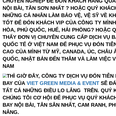
CHUYÊN NGHIỆP ĐỂ ĐÓN KHÁCH HÀNG QUA
NỘI BÀI, TÂN SƠN NHẤT ? HOẶC QUÝ KHÁC
NHỮNG CÁ NHÂN LÀM BẢO VỆ, VỆ SỸ
VỀ KH
TỐT ĐỂ ĐÓN KHÁCH VIP CỦA CÔNG TY MÌNH
HÒA, PHÚ QUỐC, HUẾ, HẢI PHÒNG? HOẶC 
THẤY ĐƠN VỊ CHUYÊN CUNG CẤP DỊCH VỤ B
QUỐC TẾ Ở VIỆT NAM ĐỂ PHỤC VỤ ĐÓN TI
CAO CỦA MÌNH TỪ MỸ, CANADA, ÚC, CHÂU 
QUỐC, NHẬT BẢN ĐẾN THĂM VÀ LÀM VIỆC V
NAM
THÌ GIỜ ĐÂY, CÔNG TY DỊCH VỤ ĐÓN TIỄN
BAY CỦA
VIET GREEN MEDIA & EVENT
SẼ ĐÁ
TẤT CẢ NHỮNG ĐIỀU LO LẮNG TRÊN. QUÝ 
CHÚNG TÔI CƠ HỘI ĐỂ PHỤC VỤ QUÝ KHÁCH
BAY NỘI BÀI, TÂN SÂN NHẤT, CAM RANH, P
NẴNG.