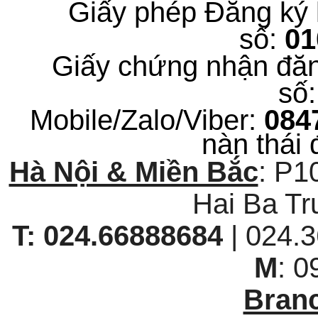
Giấy phép Đăng ký 
số:
0
Giấy chứng nhận đăn
số
Mobile/Zalo/Viber:
084
nàn thái 
Hà Nội & Miền Bắc
: P1
Hai Ba Tr
T:
024.66888684
| 024
M
: 
Branc