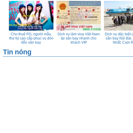
ch
Cho thuê PG, người mẫu,
Dịch vụ làm visa Việt Nam
Dịch vụ đặc biệt ư
thư ký cao cấp phục vụ đón
tại sân bay nhanh cho
sân bay Nội Bài
tiễn sân bay
khách VIP
Nhất, Cam 
Tin nóng