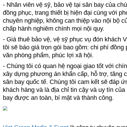
- Nhân viên vệ sỹ, bảo vệ tại sân bay của chú
đồng phục, trang thiết bị hiện đại cùng với p
chuyên nghiệp, không can thiệp vào nội bộ c
Tổ chức sự kiện tiệc tất niên
chấp hành nghiêm chính mọi nội quy.
thành công cho Công ty
Transimex - Saigon
- Giá thuê bảo vệ, vệ sỹ phục vụ đón khách V
tôi sẽ báo giá trọn gói bao gồm: chi phí đồng p
Bảng giá tổ chức sinh nhật
trọn gói giá rẻ tại Hưng Yên
văn phòng phẩm, phúc lợi xã hội.
- Chúng tôi có quan hệ ngoại giao tốt với ch
xây dựng phương án khẩn cấp, hỗ trợ, tăng c
Ảnh đáng yêu của hot boy
mắt hí gây sốt VN Idol
sân bay quốc tế. Chúng tôi cam kết sẽ đáp ứn
khách hàng và là địa chỉ tin cậy và uy tín củ
bay được an toàn, bí mật và thành công.
Tổ chức sự kiện lễ ra mắt sản
phẩm mới
Tổ chức sự kiện mừng ngày
phụ nữ Việt Nam 20/10, quốc