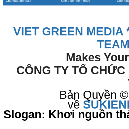
Cho thuê âm thanh
Cho thuê nhóm nhảy
Cho thu
VIET GREEN MEDIA *
TEAM
Makes Your
CÔNG TY TỔ CHỨC 
Bản Quyền © 
về
S
UKIE
Slogan: Khơi nguồn t