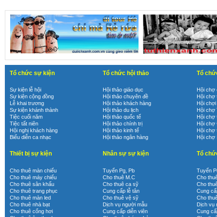
Tổ chức sự kiện
Tổ chức hội thảo
Tổ chứ
Sự kiện lễ hội
Hội thảo giáo dục
Hội chợ 
Sự kiện cộng đồng
Hội thảo chuyên đề
Hội chợ 
Lễ khai trương
Hội thảo khách hàng
Hội chợi
Sự kiện khánh thành
Hội thảo du lịch
Hội chợ
Tiệc cuối năm
Hội thảo quốc tế
Hội chợ 
Tiệc tất niên
Hội thảo chính trị
Hội chợ
Hội nghị khách hàng
Hội thảo kinh tế
Hội chợ 
Biểu diễn ca nhạc
Hội thảo ngân hàng
Hội chợ
Thiết bị sự kiện
Nhân sự sự kiện
Tổ chứ
Cho thuê màn chiếu
Tuyển Pg, Pb
Tuyển P
Cho thuê máy chiếu
Cho thuê M.C
Cho thu
Cho thuê sân khấu
Cho thuê ca sỹ
Cho thu
Cho thuê trang phục
Cung cấp lễ tân
Cung cấp
Cho thuê màn led
Cho thuê vệ sỹ
Cho thu
Cho thuê nhà bạt
Dịch vụ người mẫu
Dịch vụ
Cho thuê cổng hơi
Cung cấp diễn viên
Cung cấp