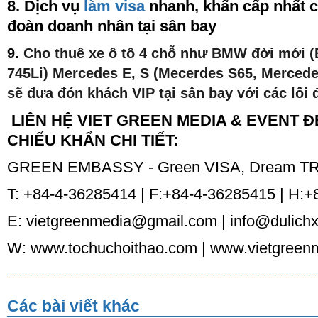
8. Dịch vụ
làm visa
nhanh, khẩn cấp nhất c
đoàn doanh nhân tại sân bay
9.
Cho thuê xe ô tô 4 chỗ như BMW đời mới
745Li) Mercedes E, S (Mecerdes S65, Merced
sẽ đưa đón khách VIP tại sân bay với các lối đ
LIÊN HỆ VIET GREEN MEDIA & EVENT 
CHIẾU KHẨN CHI TIẾT:
GREEN EMBASSY - Green VISA, Dream T
T: +84-4-36285414 | F:+84-4-36285415 | H:
E: vietgreenmedia@gmail.com | info@dulich
W: www.tochuchoithao.com | www.vietgreen
Các bài viết khác