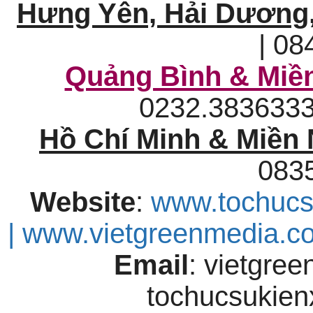
Hưng Yên, Hải Dương,
| 08
Quảng Bình & Miền
0232.38363
Hồ Chí Minh & Miền
083
Website
:
www.tochucs
| www.vietgreenmedia.
Email
: vietgre
tochucsukie