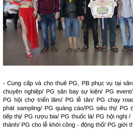
thảo chuyên nghiệp tại Hưng
Yên
- Cung cấp và cho thuê PG, PB phục vụ tại s
chuyên nghiệp/ PG sân bay sự kiện/ PG event
PG hội chợ triển lãm/ PG lễ tân/ PG chạy roa
phát sampling/ PG quảng cáo/PG siêu thị/ PG 
tiếp thị/ PG rượu bia/ PG thuốc lá/ PG hội nghị /
thành/ PG cho lễ khởi công - động thổ/ PG giới 