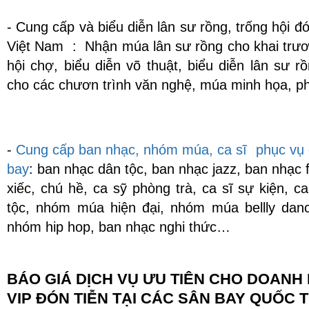
Lưu ý khi tham dự Hội chợ
thủ công mỹ nghệ
- Cung cấp và biểu diễn lân sư rồng, trống hội đ
Việt Nam : Nhận múa lân sư rồng cho khai trươ
Lưu ý khi tham dự Hội chợ
hội chợ, biểu diễn võ thuật, biểu diễn lân sư r
thủ công mỹ nghệ
cho các chươn trình văn nghệ, múa minh họa, p
Những lỗi thường gặp khi
tham dự hội chợ triển lãm tại
nước ngoài
-
Cung cấp ban nhạc, nhóm múa, ca sĩ phục vụ đ
bay
: ban nhạc dân tộc, ban nhạc jazz, ban nhạc
Công cụ marketing xuất khẩu
xiếc, chú hề, ca sỹ phòng trà, ca sĩ sự kiện, 
Da giày
tộc, nhóm múa hiện đại, nhóm múa bellly dan
nhóm hip hop, ban nhạc nghi thức…
Những lưu ý khi tham gia Hội
chợ
BÁO GIÁ DỊCH VỤ ƯU TIÊN CHO DOANH
VIP ĐÓN TIỄN TẠI CÁC SÂN BAY QUỐC T