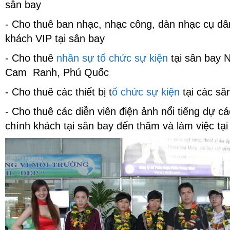
sân bay
- Cho thuê ban nhạc, nhạc công, dàn nhạc cụ dân
khách VIP tại sân bay
- Cho thuê
nhân sự tổ chức sự kiện
tại sân bay N
Cam Ranh, Phú Quốc
- Cho thuê các thiết bị t
ổ chức sự kiện
tại các sâ
- Cho thuê các diễn viên điện ảnh nổi tiếng dự c
chính khách tại sân bay đến thăm và làm việc tại
Cho thuê thiết bị âm thanh hội
thảo không dây, thiết bị phiên
dịch chuyên nghiệp tại Hưng
Yên
Thiết kế hệ thống thiết bị hội