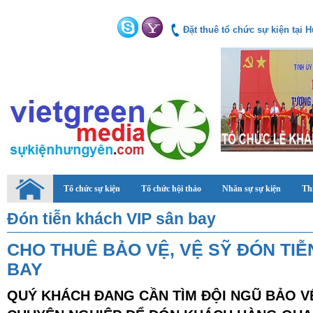
Đặt thuê tổ chức sự kiện tại
Tổ chức sự kiện
Tổ chức hội thảo
Nhân sự sự kiện
Thi
Đón tiễn khách VIP sân bay
CHO THUÊ BẢO VỆ, VỆ SỸ ĐÓN TIỄ
BAY
QUÝ KHÁCH ĐANG CẦN TÌM ĐỘI NGŨ BẢO VỆ